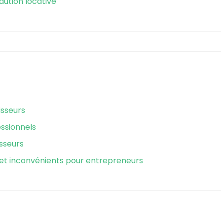
aution locative
isseurs
essionnels
isseurs
et inconvénients pour entrepreneurs